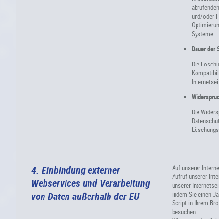
abrufenden
und/oder F
Optimierun
Systeme.
Dauer der 
Die Löschu
Kompatibili
Internetsei
Widerspruc
Die Widers
Datenschut
Löschungs
4. Einbindung externer
Auf unserer Intern
Aufruf unserer Int
Webservices und Verarbeitung
unserer Internetsei
von Daten außerhalb der EU
indem Sie einen Jav
Script in Ihrem Br
besuchen.