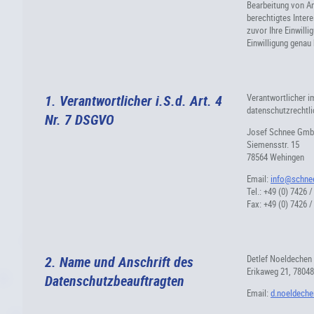
Bearbeitung von Anf
berechtigtes Intere
zuvor Ihre Einwilli
Einwilligung genau
1. Verantwortlicher i.S.d. Art. 4
Verantwortlicher i
datenschutzrechtl
Nr. 7 DSGVO
Josef Schnee Gm
Siemensstr. 15
78564 Wehingen
Email:
info@schne
Tel.: +49 (0) 7426 /
Fax: +49 (0) 7426 /
2. Name und Anschrift des
Detlef Noeldechen
Erikaweg 21, 78048
Datenschutzbeauftragten
Email:
d.noeldeche