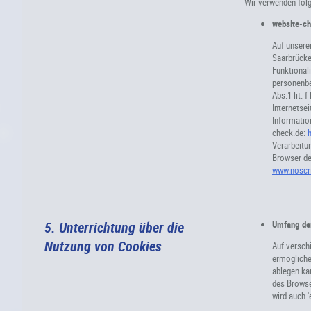
Wir verwenden fol
website-c
Auf unsere
Saarbrücke
Funktional
personenbe
Abs.1 lit. 
Internetsei
Informatio
check.de:
Verarbeitu
Browser dea
www.noscri
5. Unterrichtung über die
Umfang der
Nutzung von Cookies
Auf versch
ermögliche
ablegen kan
des Browse
wird auch '