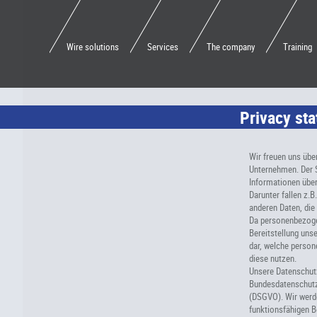
Wire solutions
Services
The company
Training
Privacy st
Wir freuen uns übe
Unternehmen. Der S
Informationen über
Darunter fallen z.
anderen Daten, di
Da personenbezogen
Bereitstellung unse
dar, welche person
diese nutzen.
Unsere Datenschutz
Bundesdatenschutz
(DSGVO). Wir werde
funktionsfähigen Be