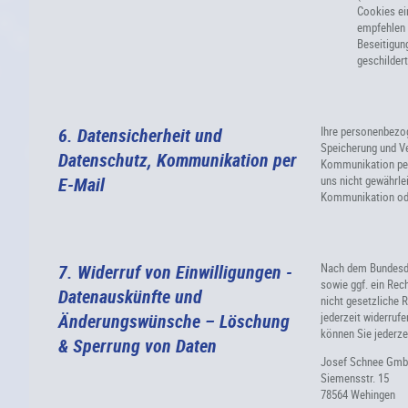
Cookies ei
empfehlen 
Beseitigun
geschilder
6. Datensicherheit und
Ihre personenbezo
Speicherung und Ver
Datenschutz, Kommunikation per
Kommunikation per
E-Mail
uns nicht gewährle
Kommunikation od
7. Widerruf von Einwilligungen -
Nach dem Bundesdat
sowie ggf. ein Rec
Datenauskünfte und
nicht gesetzliche 
Änderungswünsche – Löschung
jederzeit widerruf
können Sie jederze
& Sperrung von Daten
Josef Schnee Gm
Siemensstr. 15
78564 Wehingen