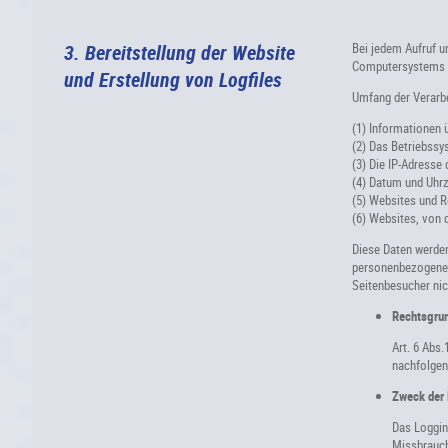
3. Bereitstellung der Website
Bei jedem Aufruf u
Computersystems d
und Erstellung von Logfiles
Umfang der Verarbe
(1) Informationen 
(2) Das Betriebssy
(3) Die IP-Adresse
(4) Datum und Uhrz
(5) Websites und Re
(6) Websites, von 
Diese Daten werden
personenbezogenen 
Seitenbesucher nich
Rechtsgrun
Art. 6 Abs.
nachfolgen
Zweck der 
Das Logging
Missbrauch