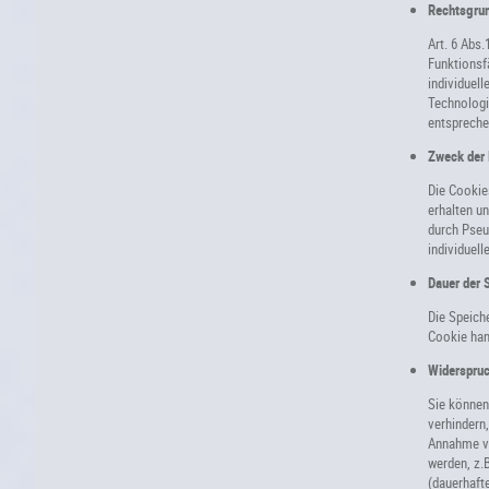
Rechtsgrun
Art. 6 Abs.
Funktionsfä
individuell
Technologi
entspreche
Zweck der 
Die Cookie
erhalten u
durch Pseud
individuell
Dauer der 
Die Speich
Cookie hand
Widerspruc
Sie können
verhindern
Annahme vo
werden, z.
(dauerhaft