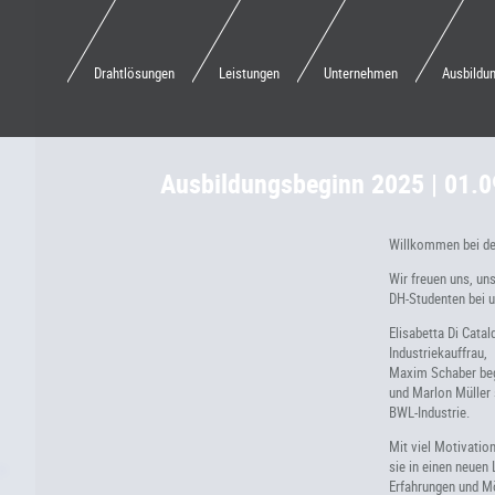
Drahtlösungen
Leistungen
Unternehmen
Ausbildu
Ausbildungsbeginn 2025 | 01.
Willkommen bei de
Wir freuen uns, un
DH-Studenten bei u
Elisabetta Di Catal
Industriekauffrau,
Maxim Schaber beg
und Marlon Müller 
BWL-Industrie.
Mit viel Motivatio
sie in einen neuen
Erfahrungen und Mö