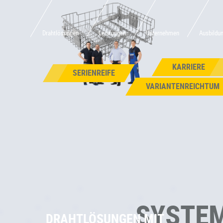
Drahtlösungen
Leistungen
Unternehmen
Ausbildu
KARRIERE
SERIENREIFE
VARIANTENREICHTUM
SYSTE
DRAHTLÖSUNGEN MIT